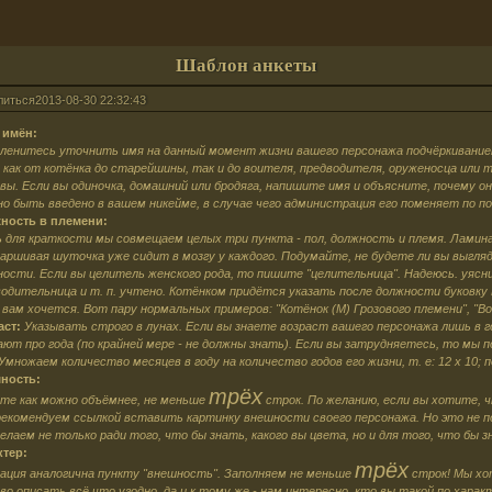
Шаблон анкеты
литься
2013-08-30 22:32:43
 имён:
оленитесь уточнить имя на данный момент жизни вашего персонажа подчёркивание
как от котёнка до старейшины, так и до воителя, предводителя, оруженосца или 
ы. Если вы одиночка, домашний или бродяга, напишите имя и объясните, почему он
но быть введено в вашем никейме, в случае чего администрация его поменяет по п
ность в племени:
 для краткости мы совмещаем целых три пункта - пол, должность и племя. Ламина
аршивая шуточка уже сидит в мозгу у каждого. Подумайте, не будете ли вы выгля
ости. Если вы целитель женского рода, то пишите "целительница". Надеюсь. уясни
водительница и т. п. учтено. Котёнком придётся указать после должности буковку
 вам хочется. Вот пару нормальных примеров: "Котёнок (М) Грозового племени", "В
аст:
Указывать строго в лунах. Если вы знаете возраст вашего персонажа лишь в г
ают про года (по крайней мере - не должны знать). Если вы затрудняетесь, то мы
Умножаем количество месяцев в году на количество годов его жизни, т. е: 12 х 10; 
ность:
трёх
те как можно объёмнее, не меньше
строк. По желанию, если вы хотите, ч
 рекомендуем ссылкой вставить картинку внешности своего персонажа. Но это не 
елаем не только ради того, что бы знать, какого вы цвета, но и для того, что бы
ктер:
трёх
ация аналогична пункту "внешность". Заполняем не меньше
строк! Мы хо
во описать всё что угодно, да и к тому же - нам интересно, кто вы такой по хар