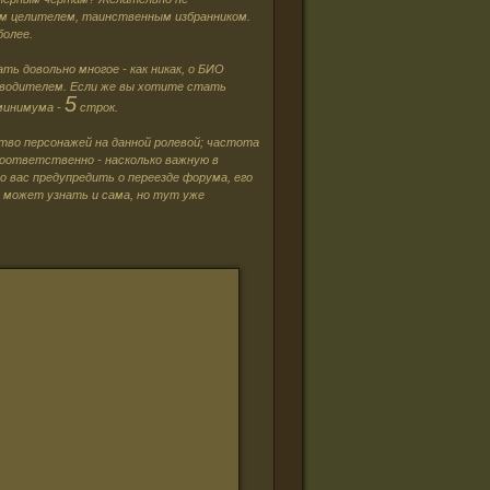
ым целителем, таинственным избранником.
более.
ь довольно многое - как никак, о БИО
едводителем. Если же вы хотите стать
5
минимума -
строк.
ство персонажей на данной ролевой; частота
оответственно - насколько важную в
о вас предупредить о переезде форума, его
я может узнать и сама, но тут уже