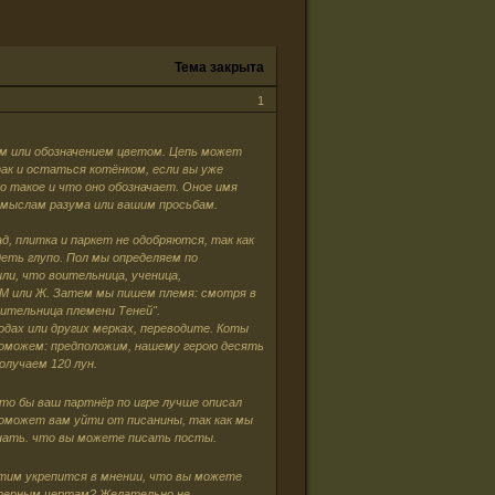
Тема закрыта
1
м или обозначением цветом. Цепь может
так и остаться котёнком, если вы уже
о такое и что оно обозначает. Оное имя
омыслам разума или вашим просьбам.
д, плитка и паркет не одобряются, так как
деть глупо. Пол мы определяем по
ли, что воительница, ученица,
 М или Ж. Затем мы пишем племя: смотря в
оительница племени Теней".
одах или других мерках, переводите. Коты
 поможем: предположим, нашему герою десять
получаем 120 лун.
то бы ваш партнёр по игре лучше описал
поможет вам уйти от писанины, так как мы
 знать. что вы можете писать посты.
тим укрепится в мнении, что вы можете
актерным чертам? Желательно не