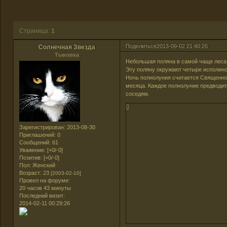
Страница:
1
Поделиться
2013-09-02 21:40:26
Солнечная Звезда
Тыковка
Небольшая поляна в самой чаще леса,
Эту поляну окружают четыре исполинс
Ночь полнолуния считается Священной
месяца. Каждое полнолуние предводит
соседям.
0
Зарегистрирован
: 2013-08-30
Приглашений:
0
Сообщений:
61
Уважение:
[+0/-0]
Позитив:
[+0/-0]
Пол:
Женский
Возраст:
23
[2003-02-10]
Провел на форуме:
20 часов 43 минуты
Последний визит:
2014-02-11 00:29:26