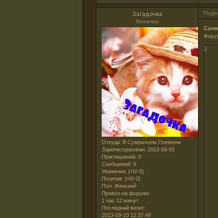
Поде
Загадочка
Новичок
Солн
Флууу
0
Откуда:
В Сумрачном Племени
Зарегистрирован
: 2013-09-01
Приглашений:
0
Сообщений:
6
Уважение:
[+0/-0]
Позитив:
[+0/-0]
Пол:
Женский
Провел на форуме:
1 час 12 минут
Последний визит:
2013-09-10 12:37:49