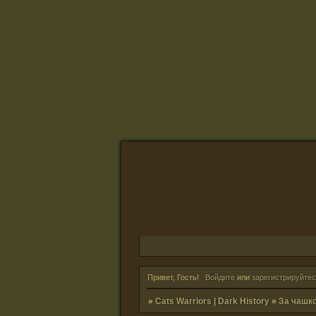
Привет, Гость!
Войдите
или
зарегистрируйтес
»
Cats Warriors | Dark History
»
За чашк