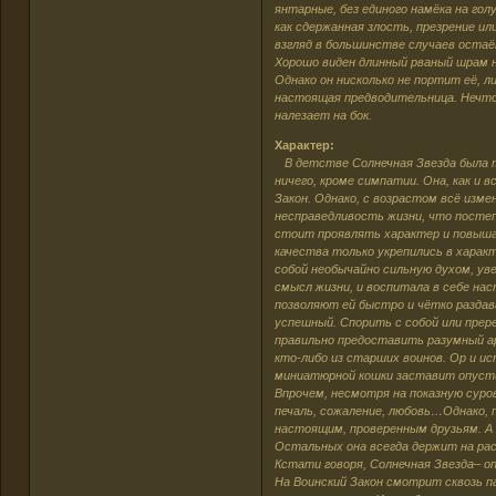
янтарные, без единого намёка на го
как сдержанная злость, презрение и
взгляд в большинстве случаев остаё
Хорошо виден длинный рваный шрам н
Однако он нисколько не портит её, л
настоящая предводительница. Нечто 
налезает на бок.
Характер:
В детстве Солнечная Звезда была та
ничего, кроме симпатии. Она, как и 
Закон. Однако, с возрастом всё изм
несправедливость жизни, что постепе
стоит проявлять характер и повышат
качества только укрепились в харак
собой необычайно сильную духом, уве
смысл жизни, и воспитала в себе на
позволяют ей быстро и чётко разда
успешный. Спорить с собой или прер
правильно предоставить разумный а
кто-либо из старших воинов. Ор и ис
миниатюрной кошки заставит опусти
Впрочем, несмотря на показную суро
печаль, сожаление, любовь…Однако, 
настоящим, проверенным друзьям. А т
Остальных она всегда держит на ра
Кстати говоря, Солнечная Звезда– о
На Воинский Закон смотрит сквозь па