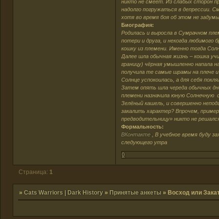
никто не смеет. Из слабых сторон п
надолго погружаться в депрессии. С
хотя во время боя об этом не задум
Биография:
Родилась и выросла в Сумрачном пле
потери и друга, и некогда любимого
кошку из племени. Именно тогда Сол
Далее шла обычная жизнь – кошка уч
границу) чёрная умышленно напала н
получила те самые шрамы на плече и
Солнце успокоилась, а для себя покл
Затем опять шла череда обычных дне
племени назначила юную Солнечную с
Зелёный кашель, и совершенно непод
закалить характер? Впрочем, пример
предводительницу» никто не решался
Формальность:
ВКонтакте
, В учебное время буду зах
следующего утра
0
Страница:
1
»
Cats Warriors | Dark History
»
Принятые анкеты
»
Восход или Зака