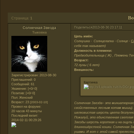
Во
Страница:
1
Поделиться
2013-08-30 23:17:11
Солнечная Звезда
Тыковка
Цепь имён:
Солнушка - Солнцелапка - Солнце -
С
себя так называет)
Должность в племени:
Предводительница ( Ж) , Племени Те
Возраст:
72 луны ( 6 лет)
Внешность:
Зарегистрирован
: 2013-08-30
Приглашений:
0
Картинка
Сообщений:
61
Уважение:
[+0/-0]
Позитив:
[+0/-0]
Пол:
Женский
Возраст:
23
[2003-02-10]
Солнечная Звезда– это миниатюрная,
Провел на форуме:
свойственных лесным котам мышц). 
20 часов 43 минуты
шелковистая шерсть цвета безлунной
Последний визит:
Пожалуй, это единственная светлая 
2014-02-11 00:29:26
Звезды шерсть короткая и на ощупь 
длинношёрстной кошки. Солнечная З
ушами. И вот с этой самой прелест