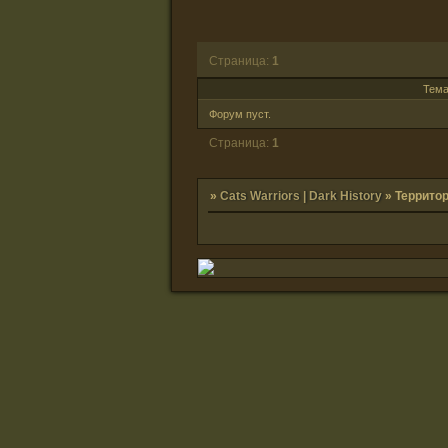
Страница:
1
Тем
Форум пуст.
Страница:
1
»
Cats Warriors | Dark History
»
Террито