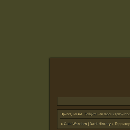
Привет, Гость!
Войдите
или
зарегистрируйтес
»
Cats Warriors | Dark History
»
Террито